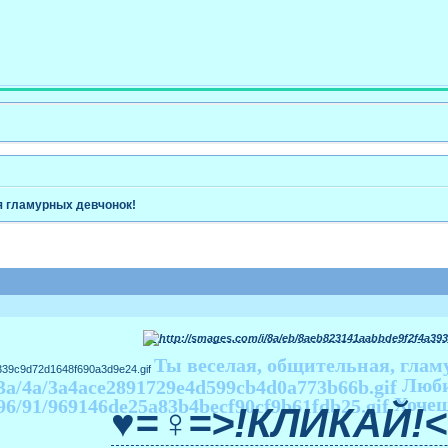
Ра
 гламурных девчонок!
Ты веселая, общительная, глам
Люби
Хочеш
♥=♀=>!КЛИКАЙ!