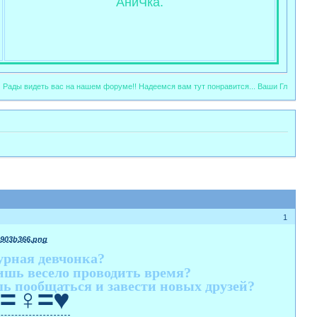
АниЧка.
ды видеть вас на нашем форуме!! Надеемся вам тут понравится... Ваши Главные Адми
1
урная девчонка?
шь весело проводить время?
ь пообщаться и завести новых друзей?
<=♀=♥