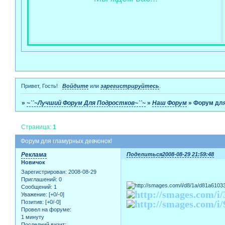
Привет, Гость!
Войдите
или
зарегистрируйтесь
.
»
~``~Лучший Форум Для Подростков~``~
»
Наш Форум
»
Форум для
Страница:
1
Форум для гламурных девчонок!
Реклама
Поделиться
2008-08-29 21:59:48
Новичок
Зарегистрирован
: 2008-08-29
Приглашений:
0
Сообщений:
1
Уважение:
[+0/-0]
Позитив:
[+0/-0]
Провел на форуме:
1 минуту
Последний визит: