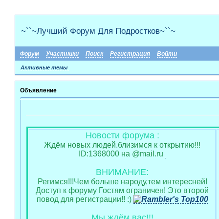
~``~Лучший Форум Для Подростков~``~
Форум
Участники
Поиск
Регистрация
Войти
Активные темы
Объявление
Новости форума :
Ждём новых людей.близимся к открытию!!!
ID:1368000 на @mail.ru
ВНИМАНИЕ:
Регимся!!!Чем больше народу,тем интересней!
Доступ к форуму Гостям ограничен! Это второй
повод для регистрации!! :)
Мы ждём вас!!!